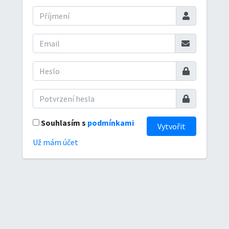
Souhlasím s
podmínkami
Vytvořit
Už mám účet